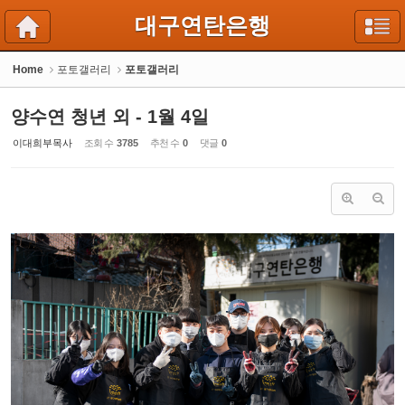
Sketchbook5, 스케치북5
Sketchbook5, 스케치북5
대구연탄은행
Home
포토갤러리
포토갤러리
양수연 청년 외 - 1월 4일
이대희부목사
조회 수
3785
추천 수
0
댓글
0