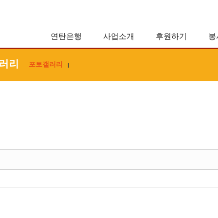
연탄은행
사업소개
후원하기
봉
러리
포토갤러리
|