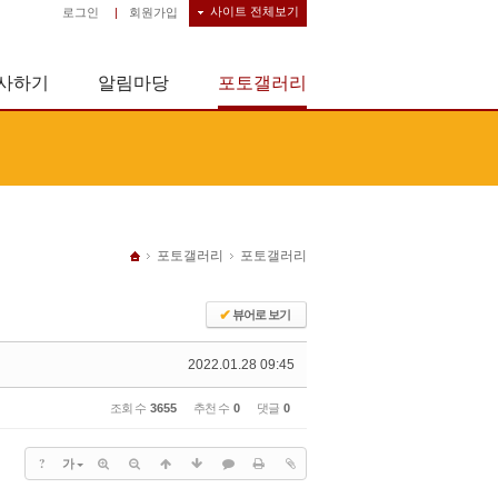
사이트 전체보기
로그인
|
회원가입
사하기
알림마당
포토갤러리
포토갤러리
포토갤러리
✔
뷰어로 보기
2022.01.28 09:45
조회 수
3655
추천 수
0
댓글
0
?
가