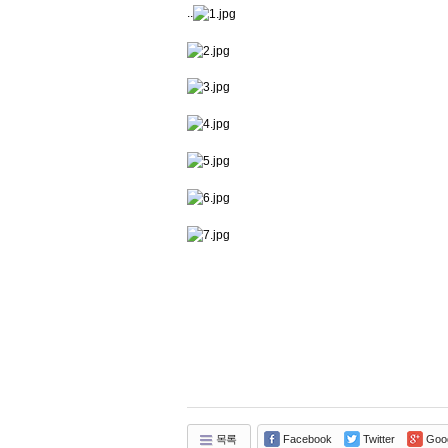
..
목록
Facebook
Twitter
Goo