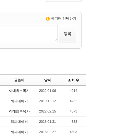
에디터 선택하기
글쓴이
날짜
조회 수
이대희부목사
2022.01.06
4014
해피메이커
2019.12.12
4232
이대희부목사
2022.02.15
4573
해피메이커
2018.01.31
4333
해피메이커
2018.02.27
4398