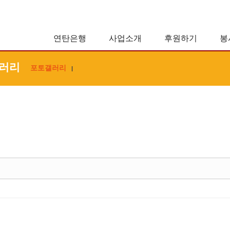
연탄은행
사업소개
후원하기
봉
러리
포토갤러리
|