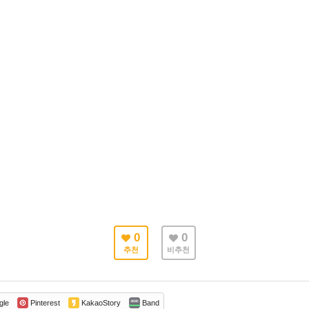
0
0
추천
비추천
gle
Pinterest
KakaoStory
Band