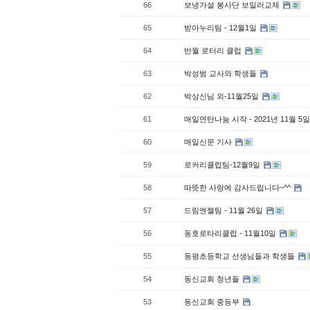
66
보냉가설 봉사단 보일러교체
65
받아누리팀 - 12월1일
64
반월 로터리 클럽
63
박성범 교사와 학생들
62
박상신님 외-11월25일
61
매일연탄나눔 시작 - 2021년 11월 5
60
매일신문 기사
59
로커리클럽팀-12월9일
58
따뜻한 사랑에 감사드립니다~^^
57
드림엔젤팀 - 11월 26일
56
동호로타리클럽 - 11월10일
55
동평초등학교 선생님들과 학생들
54
동신교회 청년들
53
동신교회 중등부