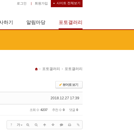
사이트 전체보기
로그인
|
회원가입
사하기
알림마당
포토갤러리
포토갤러리
포토갤러리
✔
뷰어로 보기
2018.12.27 17:39
조회 수
4237
추천 수
0
댓글
0
?
가