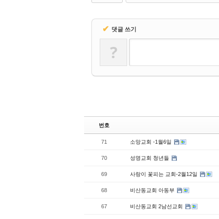
✔
댓글 쓰기
?
번호
71
소망교회 -1월6일
70
성명교회 청년들
69
사랑이 꽃피는 교회-2월12일
68
비산동교회 아동부
67
비산동교회 2남선교회