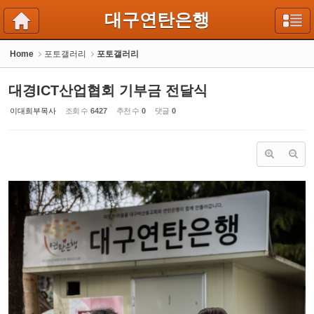
Sketchbook5, 스케치북5
Sketchbook5, 스케치북5
대구연탄은행
Home
포토갤러리
포토갤러리
대경ICT산업협회 기부금 전달식
이대희부목사
조회 수
6427
추천 수
0
댓글
0