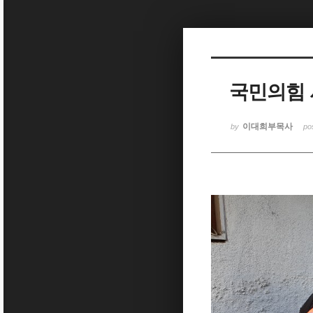
Sketchbook5, 스케치북5
국민의힘 서
Sketchbook5, 스케치북5
이대희부목사
by
po