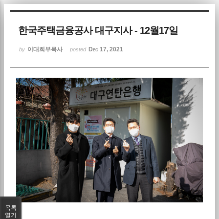
Sketchbook5, 스케치북5
한국주택금융공사 대구지사 - 12월17일
이대희부목사
Dec 17, 2021
by
posted
Sketchbook5, 스케치북5
목록
열기