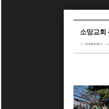
Sketchbook5, 스케치북5
소망교회 
Sketchbook5, 스케치북5
이대희부목사
by
po