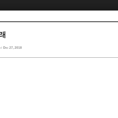
래
Dec 27, 2018
ed