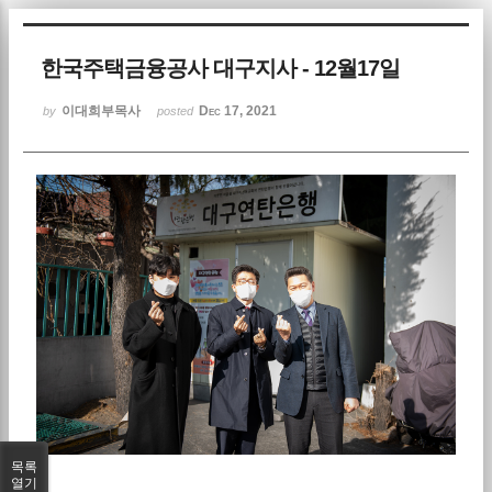
Sketchbook5, 스케치북5
한국주택금융공사 대구지사 - 12월17일
이대희부목사
Dec 17, 2021
by
posted
Sketchbook5, 스케치북5
목록
열기