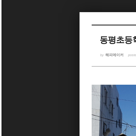
Sketchbook5, 스케치북5
동평초등
Sketchbook5, 스케치북5
해피메이커
by
post