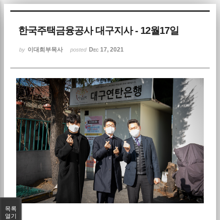
Sketchbook5, 스케치북5
한국주택금융공사 대구지사 - 12월17일
이대희부목사
Dec 17, 2021
by
posted
Sketchbook5, 스케치북5
목록
열기