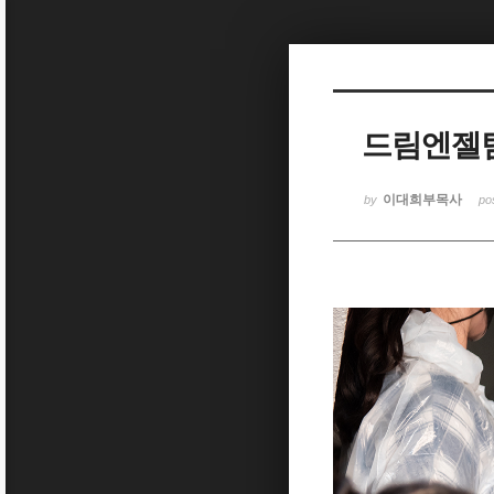
Sketchbook5, 스케치북5
드림엔젤팀 
Sketchbook5, 스케치북5
이대희부목사
by
po