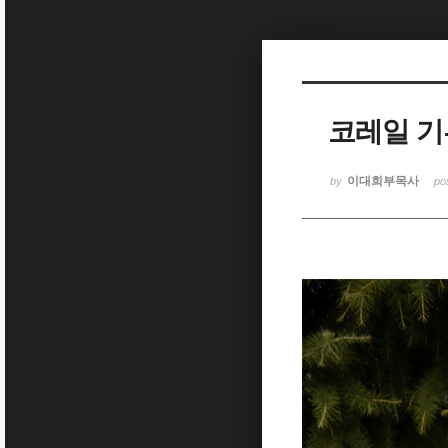
Sketchbook5, 스케치북5
코레일 기부
Sketchbook5, 스케치북5
이대희부목사
by
po