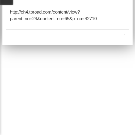
http://ch4.tbroad.com/content/view?
parent_no=24&content_no=65&p_no=42710