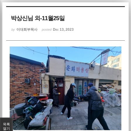
Sketchbook5, 스케치북5
박상신님 외-11월25일
이대희부목사
Dec 13, 2023
by
posted
Sketchbook5, 스케치북5
목록
열기