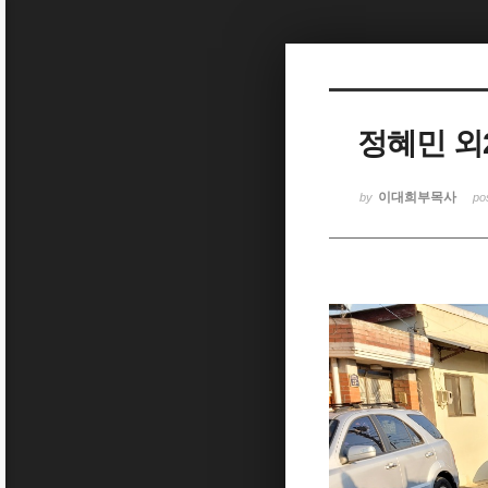
Sketchbook5, 스케치북5
정혜민 외2
Sketchbook5, 스케치북5
이대희부목사
by
po