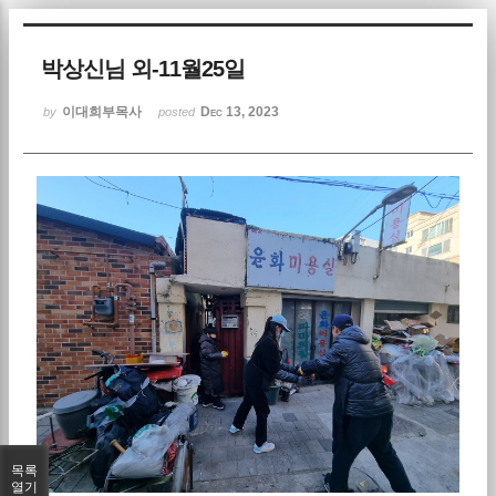
Sketchbook5, 스케치북5
박상신님 외-11월25일
이대희부목사
Dec 13, 2023
by
posted
Sketchbook5, 스케치북5
목록
열기