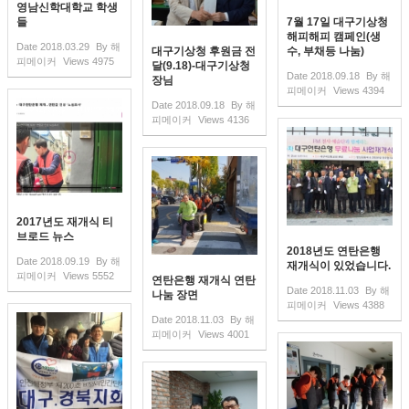
영남신학대학교 학생
들
7월 17일 대구기상청
해피해피 캠페인(생
Date
2018.03.29
By
해
대구기상청 후원금 전
수, 부채등 나눔)
피메이커
Views
4975
달(9.18)-대구기상청
Date
2018.09.18
By
해
장님
피메이커
Views
4394
Date
2018.09.18
By
해
피메이커
Views
4136
2017년도 재개식 티
브로드 뉴스
2018년도 연탄은행
Date
2018.09.19
By
해
재개식이 있었습니다.
피메이커
Views
5552
연탄은행 재개식 연탄
Date
2018.11.03
By
해
나눔 장면
피메이커
Views
4388
Date
2018.11.03
By
해
피메이커
Views
4001