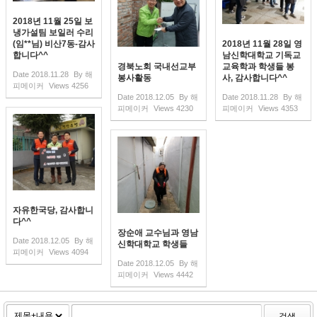
2018년 11월 25일 보
냉가설팀 보일러 수리
(임**님) 비산7동-감사
2018년 11월 28일 영
합니다^^
남신학대학교 기독교
경북노회 국내선교부
교육학과 학생들 봉
Date
2018.11.28
By
해
봉사활동
사, 감사합니다^^
피메이커
Views
4256
Date
2018.12.05
By
해
Date
2018.11.28
By
해
피메이커
Views
4230
피메이커
Views
4353
자유한국당, 감사합니
다^^
장순애 교수님과 영남
Date
2018.12.05
By
해
신학대학교 학생들
피메이커
Views
4094
Date
2018.12.05
By
해
피메이커
Views
4442
검색