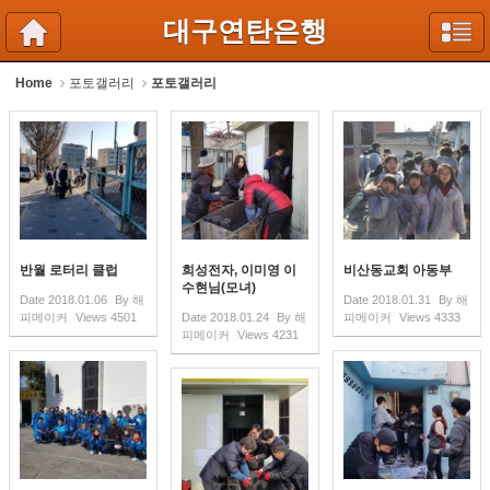
Sketchbook5, 스케치북5
Sketchbook5, 스케치북5
대구연탄은행
Home
포토갤러리
포토갤러리
반월 로터리 클럽
희성전자, 이미영 이
비산동교회 아동부
수현님(모녀)
Date
2018.01.06
By
해
Date
2018.01.31
By
해
피메이커
Views
4501
Date
2018.01.24
By
해
피메이커
Views
4333
피메이커
Views
4231