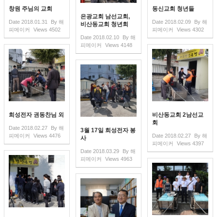
창원 주님의 교회
동신교회 청년들
은광교회 남선교회,
Date
2018.01.31
By
해
Date
2018.02.09
By
해
비산동교회 청년회
피메이커
Views
4502
피메이커
Views
4302
Date
2018.02.10
By
해
피메이커
Views
4148
희성전자 권동찬님 외
비산동교회 2남선교
회
Date
2018.02.27
By
해
3월 17일 희성전자 봉
피메이커
Views
4476
Date
2018.02.27
By
해
사
피메이커
Views
4397
Date
2018.03.29
By
해
피메이커
Views
4963