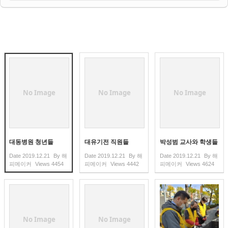
No Image
No Image
No Image
대동병원 청년들
대유기전 직원들
박성범 교사와 학생들
Date
2019.12.21
By
해
Date
2019.12.21
By
해
Date
2019.12.21
By
해
피메이커
Views
4454
피메이커
Views
4442
피메이커
Views
4624
No Image
No Image