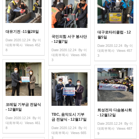
대유기전 -11월28일
대구로타리클럽 - 12
국민의힘 서구 봉사단
월5일
Date
2020.12.24
By
이
- 12월7일
대희부목사
Views
452
Date
2020.12.24
By
이
8
Date
2020.12.24
By
이
대희부목사
Views
457
대희부목사
Views
486
3
3
코레일 기부금 전달식
- 12월8일
희성전자 다솜봉사회
TBC, 음악도시 기부
- 12월12일
Date
2020.12.24
By
이
금 전달식 - 12월17일
대희부목사
Views
461
Date
2020.12.24
By
이
8
Date
2020.12.24
By
이
대희부목사
Views
487
대희부목사
Views
665
9
3