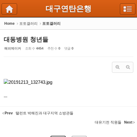
Sketchbook5, 스케치북5
Sketchbook5, 스케치북5
대구연탄은행
Home
포토갤러리
포토갤러리
대동병원 청년들
해피메이커
조회 수
4454
추천 수
0
댓글
0
...
Prev
탤런트 박해진과 대구지역 소방관들
대유기전 직원들
Next