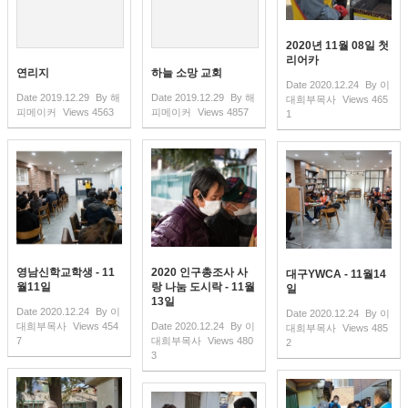
2020년 11월 08일 첫
리어카
연리지
하늘 소망 교회
Date
2020.12.24
By
이
Date
2019.12.29
By
해
Date
2019.12.29
By
해
대희부목사
Views
465
피메이커
Views
4563
피메이커
Views
4857
1
영남신학교학생 - 11
2020 인구총조사 사
대구YWCA - 11월14
월11일
랑 나눔 도시락 - 11월
일
13일
Date
2020.12.24
By
이
Date
2020.12.24
By
이
대희부목사
Views
454
Date
2020.12.24
By
이
대희부목사
Views
485
7
대희부목사
Views
480
2
3