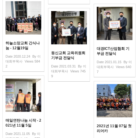
하늘소망교회 간식나
눔 - 12월19일
대경ICT산업협회 기
동신교회 교육위원회
부금 전달식
Date
2020.12.24
By
이
기부금 전달식
대희부목사
Views
584
Date
2021.01.15
By
이
2
Date
2021.03.31
By
이
대희부목사
Views
640
대희부목사
Views
745
7
9
매일연탄나눔 시작 - 2
021년 11월 5일
2021년 11월 07일 첫
리어카
Date
2021.11.05
By
이