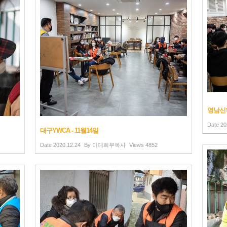
영남신학
Date
20
대구YWCA - 11월14일
Date
2020.12.24
By
이대희부목사
Views
4852