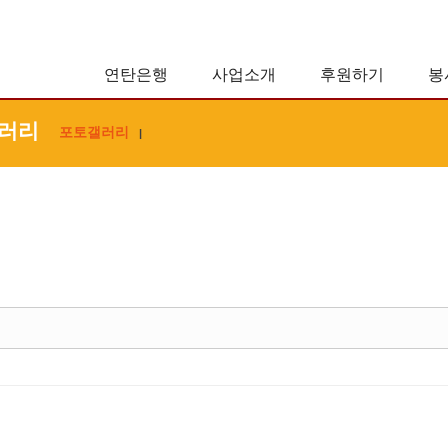
연탄은행
사업소개
후원하기
봉
러리
포토갤러리
|