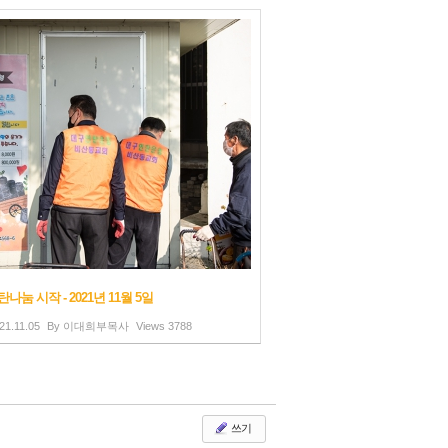
나눔 시작 - 2021년 11월 5일
21.11.05
By
이대희부목사
Views
3788
쓰기