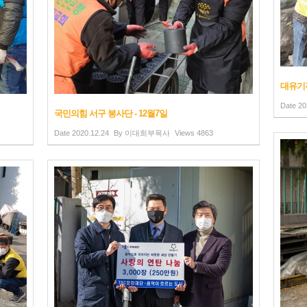
대유기전
Date
20
국민의힘 서구 봉사단 - 12월7일
Date
2020.12.24
By
이대희부목사
Views
4863