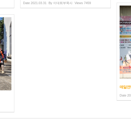
Date
2021.03.31
By
이대희부목사
Views
7459
매일연탄
Date
20