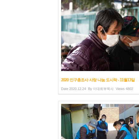
2020 인구총조사 사랑 나눔 도시락 - 11월13일
Date
2020.12.24
By
이대희부목사
Views
4802