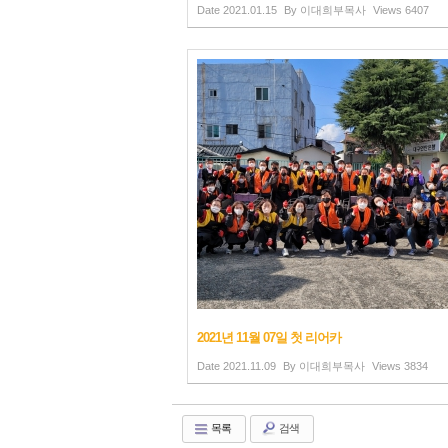
Date
2021.01.15
By
이대희부목사
Views
6407
2021년 11월 07일 첫 리어카
Date
2021.11.09
By
이대희부목사
Views
3834
목록
검색