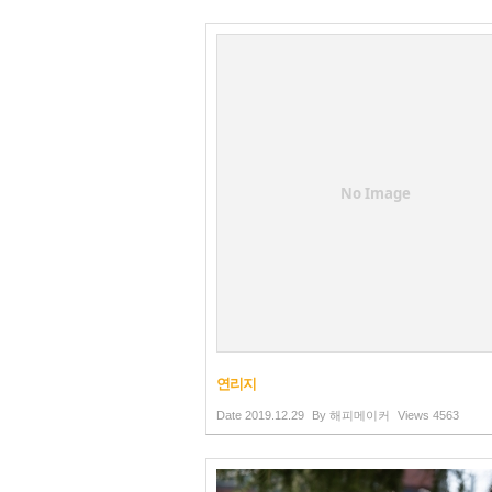
No Image
연리지
Date
2019.12.29
By
해피메이커
Views
4563