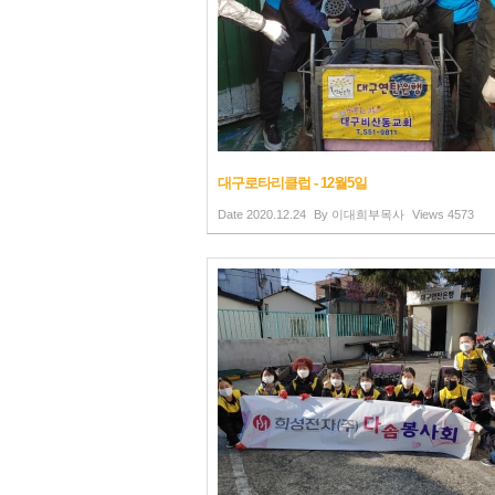
대구로타리클럽 - 12월5일
Date
2020.12.24
By
이대희부목사
Views
4573