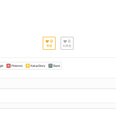
0
0
추천
비추천
gle
Pinterest
KakaoStory
Band