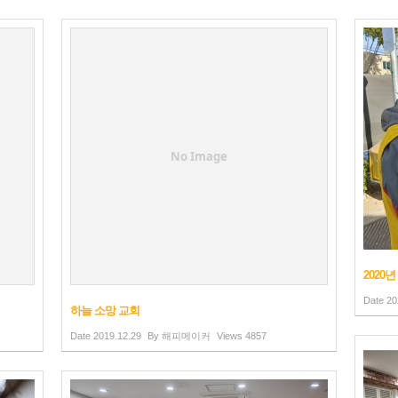
No Image
2020년
Date
20
하늘 소망 교회
Date
2019.12.29
By
해피메이커
Views
4857