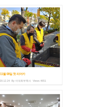
 11월 08일 첫 리어카
20.12.24
By
이대희부목사
Views
4651