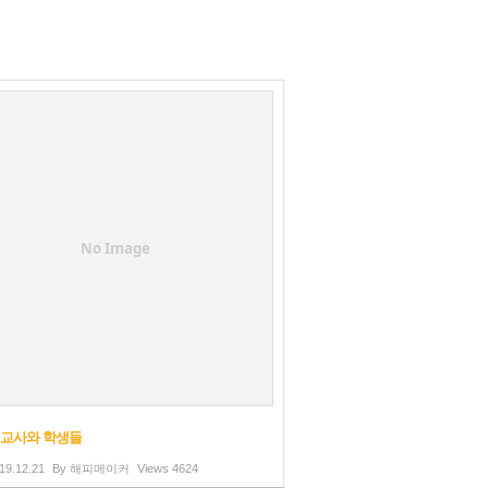
No Image
 교사와 학생들
19.12.21
By
해피메이커
Views
4624