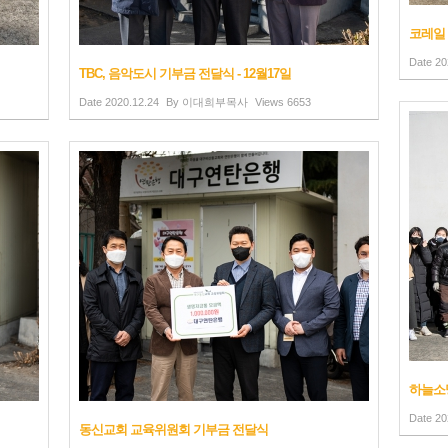
코레일 
Date
20
TBC, 음악도시 기부금 전달식 - 12월17일
Date
2020.12.24
By
이대희부목사
Views
6653
하늘소망
Date
20
동신교회 교육위원회 기부금 전달식