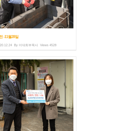
 -11월28일
20.12.24
By
이대희부목사
Views
4528