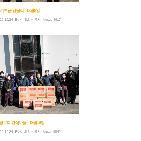
기부금 전달식 - 12월8일
20.12.24
By
이대희부목사
Views
4617
교회 간식나눔 - 12월19일
20.12.24
By
이대희부목사
Views
5842