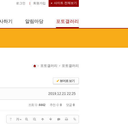
사이트 전체보기
로그인
|
회원가입
사하기
알림마당
포토갤러리
포토갤러리
포토갤러리
✔
뷰어로 보기
2019.12.21 22:25
조회 수
4442
추천 수
0
댓글
0
?
가