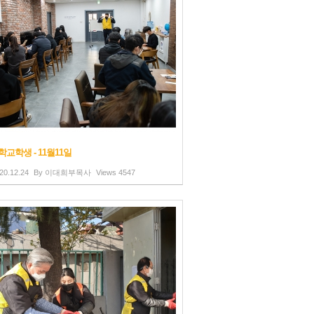
교학생 - 11월11일
20.12.24
By
이대희부목사
Views
4547