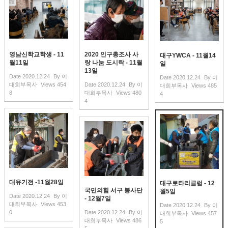
영남신학교학생 - 11
2020 인구총조사 사
대구YWCA - 11월14
월11일
랑 나눔 도시락 - 11월
일
13일
Date
2020.12.24
By
이
Date
2020.12.24
By
이
대희부목사
Views
454
Date
2020.12.24
By
이
대희부목사
Views
485
8
대희부목사
Views
480
4
4
대유기전 -11월28일
대구로타리클럽 - 12
국민의힘 서구 봉사단
월5일
Date
2020.12.24
By
이
- 12월7일
대희부목사
Views
453
Date
2020.12.24
By
이
0
Date
2020.12.24
By
이
대희부목사
Views
457
대희부목사
Views
486
5