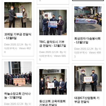
5
코레일 기부금 전달식
- 12월8일
희성전자 다솜봉사회
TBC, 음악도시 기부
- 12월12일
Date
2020.12.24
By
이
금 전달식 - 12월17일
대희부목사
Views
462
Date
2020.12.24
By
이
0
Date
2020.12.24
By
이
대희부목사
Views
488
대희부목사
Views
665
1
5
하늘소망교회 간식나
눔 - 12월19일
대경ICT산업협회 기
동신교회 교육위원회
부금 전달식
Date
2020.12.24
By
이
기부금 전달식