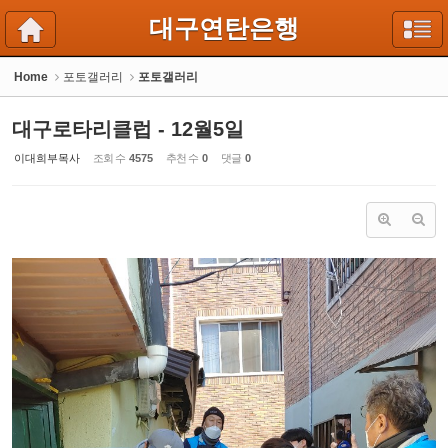
Sketchbook5, 스케치북5
Sketchbook5, 스케치북5
대구연탄은행
Home
포토갤러리
포토갤러리
대구로타리클럽 - 12월5일
이대희부목사
조회 수
4575
추천 수
0
댓글
0