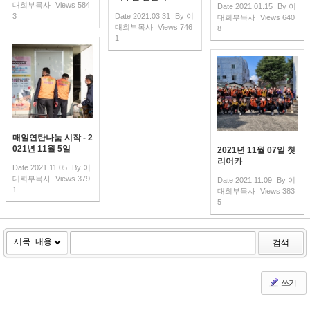
대희부목사
Views
584
Date
2021.01.15
By
이
3
Date
2021.03.31
By
이
대희부목사
Views
640
대희부목사
Views
746
8
1
매일연탄나눔 시작 - 2
021년 11월 5일
2021년 11월 07일 첫
리어카
Date
2021.11.05
By
이
대희부목사
Views
379
Date
2021.11.09
By
이
1
대희부목사
Views
383
5
검색
쓰기