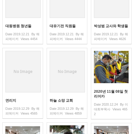
대동병원 청년들
대유기전 직원들
박성범 교사와 학생들
Date
2019.12.21
By
해
Date
2019.12.21
By
해
Date
2019.12.21
By
해
피메이커
Views
4454
피메이커
Views
4444
피메이커
Views
4626
No Image
No Image
2020년 11월 08일 첫
리어카
연리지
하늘 소망 교회
Date
2020.12.24
By
이
Date
2019.12.29
By
해
Date
2019.12.29
By
해
대희부목사
Views
465
피메이커
Views
4565
피메이커
Views
4859
2