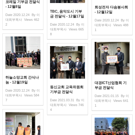
코레일 기부금 전달식
- 12월8일
희성전자 다솜봉사회
TBC, 음악도시 기부
- 12월12일
Date
2020.12.24
By
이
금 전달식 - 12월17일
대희부목사
Views
462
Date
2020.12.24
By
이
2
Date
2020.12.24
By
이
대희부목사
Views
488
대희부목사
Views
665
1
8
하늘소망교회 간식나
눔 - 12월19일
대경ICT산업협회 기
동신교회 교육위원회
부금 전달식
Date
2020.12.24
By
이
기부금 전달식
대희부목사
Views
584
Date
2021.01.15
By
이
7
Date
2021.03.31
By
이
대희부목사
Views
641
대희부목사
Views
746
1
4