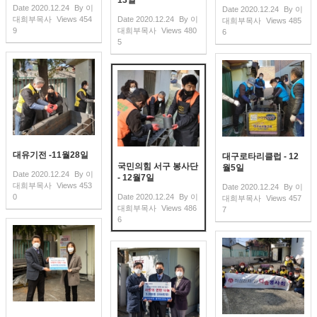
Date
2020.12.24
By
이
Date
2020.12.24
By
이
대희부목사
Views
454
Date
2020.12.24
By
이
대희부목사
Views
485
9
대희부목사
Views
480
6
5
대유기전 -11월28일
대구로타리클럽 - 12
국민의힘 서구 봉사단
월5일
Date
2020.12.24
By
이
- 12월7일
대희부목사
Views
453
Date
2020.12.24
By
이
0
Date
2020.12.24
By
이
대희부목사
Views
457
대희부목사
Views
486
7
6