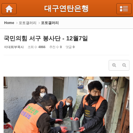
Sketchbook5, 스케치북5
Sketchbook5, 스케치북5
대구연탄은행
Home
포토갤러리
포토갤러리
국민의힘 서구 봉사단 - 12월7일
이대희부목사
조회 수
4866
추천 수
0
댓글
0