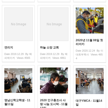
No Image
No Image
2020년 11월 08일 첫
리어카
연리지
하늘 소망 교회
Date
2020.12.24
By
이
Date
2019.12.29
By
해
Date
2019.12.29
By
해
대희부목사
Views
465
피메이커
Views
4565
피메이커
Views
4861
4
영남신학교학생 - 11
2020 인구총조사 사
대구YWCA - 11월14
월11일
랑 나눔 도시락 - 11월
일
13일