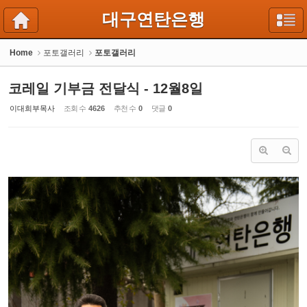
Sketchbook5, 스케치북5
Sketchbook5, 스케치북5
대구연탄은행
Home
포토갤러리
포토갤러리
코레일 기부금 전달식 - 12월8일
이대희부목사
조회 수
4626
추천 수
0
댓글
0