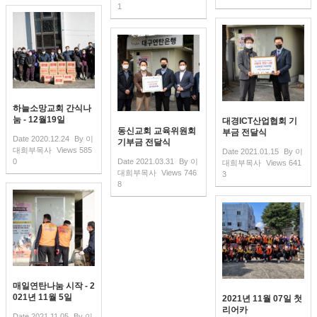
1
하늘소망교회 간식나
눔 - 12월19일
대경ICT산업협회 기
동신교회 교육위원회
부금 전달식
Date
2020.12.24
By
이
기부금 전달식
대희부목사
Views
585
Date
2021.01.15
By
이
0
Date
2021.03.31
By
이
대희부목사
Views
641
대희부목사
Views
746
3
8
매일연탄나눔 시작 - 2
021년 11월 5일
2021년 11월 07일 첫
리어카
Date
2021.11.05
By
이