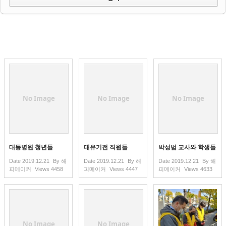
No Image
No Image
No Image
대동병원 청년들
대유기전 직원들
박성범 교사와 학생들
Date
2019.12.21
By
해
Date
2019.12.21
By
해
Date
2019.12.21
By
해
피메이커
Views
4458
피메이커
Views
4447
피메이커
Views
4633
No Image
No Image