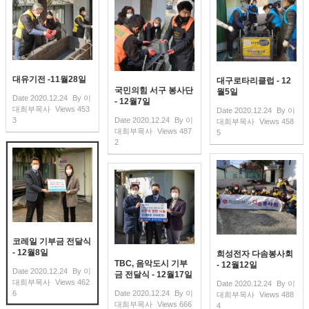
대유기전 -11월28일
대구로타리클럽 - 12
국민의힘 서구 봉사단
월5일
Date
2020.12.24
By
이
- 12월7일
대희부목사
Views
453
Date
2020.12.24
By
이
3
Date
2020.12.24
By
이
대희부목사
Views
458
대희부목사
Views
487
5
2
코레일 기부금 전달식
- 12월8일
희성전자 다솜봉사회
TBC, 음악도시 기부
- 12월12일
Date
2020.12.24
By
이
금 전달식 - 12월17일
대희부목사
Views
462
Date
2020.12.24
By
이
6
Date
2020.12.24
By
이
대희부목사
Views
488
대희부목사
Views
666
4