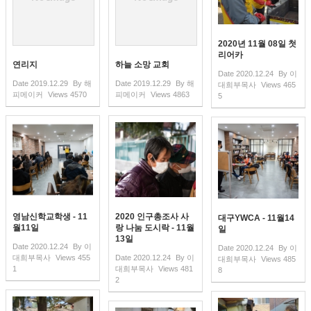
2020년 11월 08일 첫
리어카
연리지
하늘 소망 교회
Date
2020.12.24
By
이
Date
2019.12.29
By
해
Date
2019.12.29
By
해
대희부목사
Views
465
피메이커
Views
4570
피메이커
Views
4863
5
영남신학교학생 - 11
2020 인구총조사 사
대구YWCA - 11월14
월11일
랑 나눔 도시락 - 11월
일
13일
Date
2020.12.24
By
이
Date
2020.12.24
By
이
대희부목사
Views
455
Date
2020.12.24
By
이
대희부목사
Views
485
1
대희부목사
Views
481
8
2