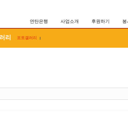
연탄은행
사업소개
후원하기
봉
러리
포토갤러리
|