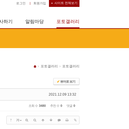
사이트 전체보기
로그인
|
회원가입
사하기
알림마당
포토갤러리
포토갤러리
포토갤러리
✔
뷰어로 보기
2021.12.09 13:32
조회 수
3480
추천 수
0
댓글
0
?
가