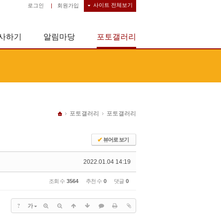
사이트 전체보기
로그인
|
회원가입
사하기
알림마당
포토갤러리
포토갤러리
포토갤러리
✔
뷰어로 보기
2022.01.04 14:19
조회 수
3564
추천 수
0
댓글
0
?
가