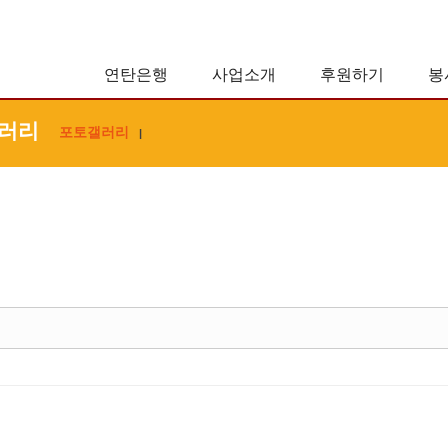
연탄은행
사업소개
후원하기
봉
러리
포토갤러리
|