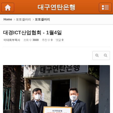
Sketchbook5, 스케치북5
Sketchbook5, 스케치북5
대구연탄은행
Home
포토갤러리
포토갤러리
대경ICT산업협회 - 1월4일
이대희부목사
조회 수
3668
추천 수
0
댓글
0