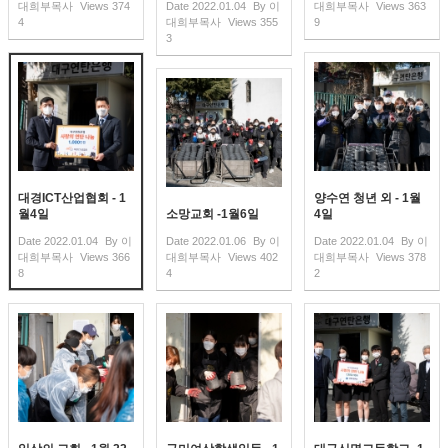
대희부목사
Views
374
Date
2022.01.04
By
이
대희부목사
Views
363
4
대희부목사
Views
355
9
3
대경ICT산업협회 - 1
양수연 청년 외 - 1월
월4일
소망교회 -1월6일
4일
Date
2022.01.04
By
이
Date
2022.01.06
By
이
Date
2022.01.04
By
이
대희부목사
Views
366
대희부목사
Views
402
대희부목사
Views
378
8
4
2