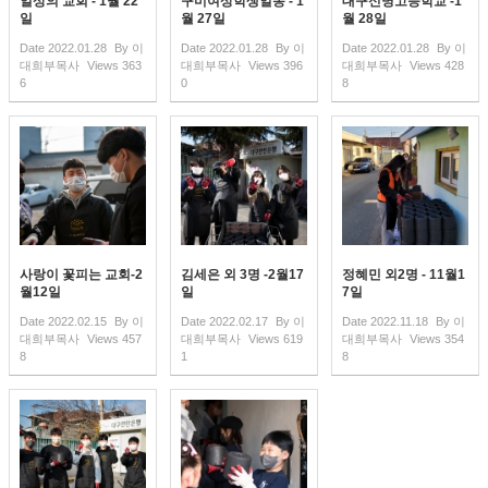
일상의 교회 - 1월 22
구미여상학생일동 - 1
대구신명고등학교 -1
일
월 27일
월 28일
Date
2022.01.28
By
이
Date
2022.01.28
By
이
Date
2022.01.28
By
이
대희부목사
Views
363
대희부목사
Views
396
대희부목사
Views
428
6
0
8
사랑이 꽃피는 교회-2
김세은 외 3명 -2월17
정혜민 외2명 - 11월1
월12일
일
7일
Date
2022.02.15
By
이
Date
2022.02.17
By
이
Date
2022.11.18
By
이
대희부목사
Views
457
대희부목사
Views
619
대희부목사
Views
354
8
1
8