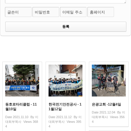
글쓴이
비밀번호
이메일 주소
홈페이지
동호로타리클럽 - 11
한국전기안전공사 - 1
은광교회 -12월4일
월10일
1월12일
Date
2021.12.04
By
이
Date
2021.11.10
By
이
Date
2021.11.12
By
이
대희부목사
Views
356
대희부목사
Views
368
대희부목사
Views
395
4
4
4