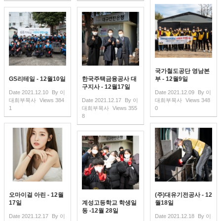
국가철도공단 영남본
GS리테일 - 12월10일
한국주택금융공사 대
부 - 12월9일
구지사 - 12월17일
Date
2021.12.10
By
이
Date
2021.12.09
By
이
대희부목사
Views
384
Date
2021.12.17
By
이
대희부목사
Views
348
1
대희부목사
Views
355
0
8
오마이걸 아린 - 12월
(주)대유기전공사 - 12
17일
계성고등학교 학생일
월18일
동 -12월 28일
Date
2021.12.17
By
이
Date
2021.12.18
By
이