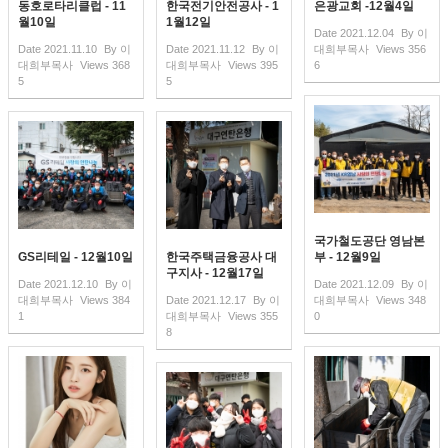
동호로타리클럽 - 11
한국전기안전공사 - 1
은광교회 -12월4일
월10일
1월12일
Date
2021.12.04
By
이
Date
2021.11.10
By
이
Date
2021.11.12
By
이
대희부목사
Views
356
대희부목사
Views
368
대희부목사
Views
395
6
5
5
국가철도공단 영남본
GS리테일 - 12월10일
한국주택금융공사 대
부 - 12월9일
구지사 - 12월17일
Date
2021.12.10
By
이
Date
2021.12.09
By
이
대희부목사
Views
384
Date
2021.12.17
By
이
대희부목사
Views
348
1
대희부목사
Views
355
0
8