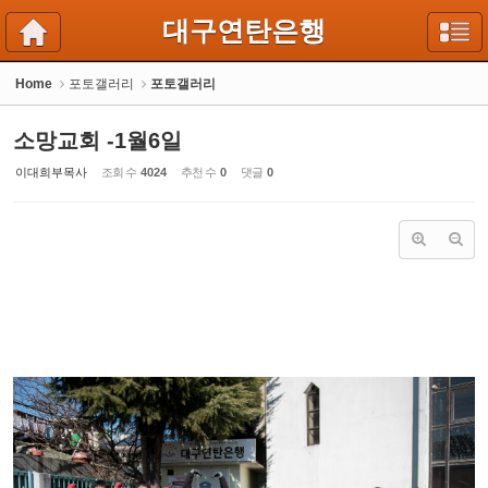
Sketchbook5, 스케치북5
Sketchbook5, 스케치북5
대구연탄은행
Home
포토갤러리
포토갤러리
소망교회 -1월6일
이대희부목사
조회 수
4024
추천 수
0
댓글
0