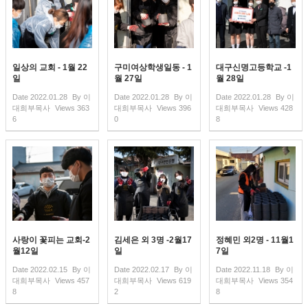
일상의 교회 - 1월 22
구미여상학생일동 - 1
대구신명고등학교 -1
일
월 27일
월 28일
Date
2022.01.28
By
이
Date
2022.01.28
By
이
Date
2022.01.28
By
이
대희부목사
Views
363
대희부목사
Views
396
대희부목사
Views
428
6
0
8
사랑이 꽃피는 교회-2
김세은 외 3명 -2월17
정혜민 외2명 - 11월1
월12일
일
7일
Date
2022.02.15
By
이
Date
2022.02.17
By
이
Date
2022.11.18
By
이
대희부목사
Views
457
대희부목사
Views
619
대희부목사
Views
354
8
2
8