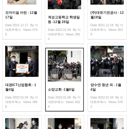
오마이걸 아린 - 12월
(주)대유기전공사 - 12
17일
계성고등학교 학생일
월18일
동 -12월 28일
Date
2021.12.17
By
이
Date
2021.12.18
By
이
대희부목사
Views
374
Date
2022.01.04
By
이
대희부목사
Views
363
5
대희부목사
Views
355
9
3
대경ICT산업협회 - 1
양수연 청년 외 - 1월
월4일
소망교회 -1월6일
4일
Date
2022.01.04
By
이
Date
2022.01.06
By
이
Date
2022.01.04
By
이
대희부목사
Views
366
대희부목사
Views
402
대희부목사
Views
378
8
4
2