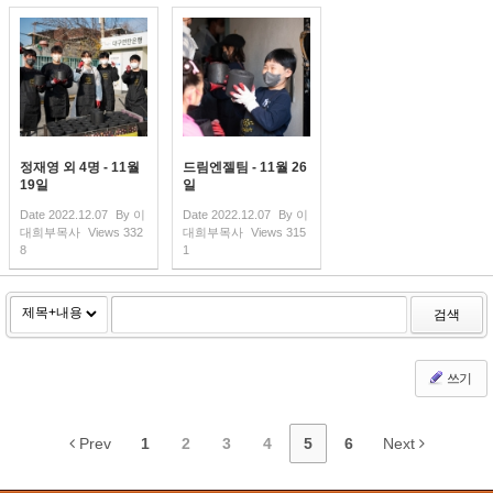
정재영 외 4명 - 11월
드림엔젤팀 - 11월 26
19일
일
Date
2022.12.07
By
이
Date
2022.12.07
By
이
대희부목사
Views
332
대희부목사
Views
315
8
1
검색
쓰기
Prev
1
2
3
4
5
6
Next