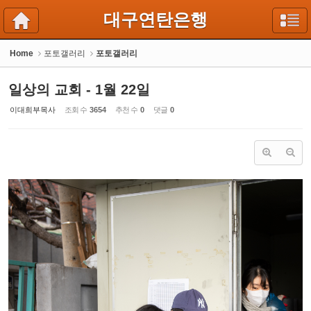
Sketchbook5, 스케치북5
Sketchbook5, 스케치북5
대구연탄은행
Home
포토갤러리
포토갤러리
일상의 교회 - 1월 22일
이대희부목사
조회 수
3654
추천 수
0
댓글
0