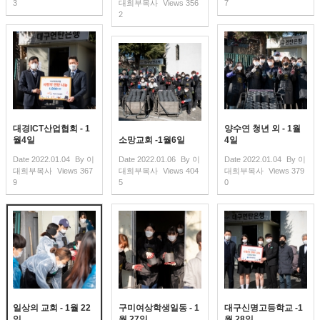
3
대희부목사
Views
356
7
2
대경ICT산업협회 - 1
양수연 청년 외 - 1월
월4일
소망교회 -1월6일
4일
Date
2022.01.04
By
이
Date
2022.01.06
By
이
Date
2022.01.04
By
이
대희부목사
Views
367
대희부목사
Views
404
대희부목사
Views
379
9
5
0
일상의 교회 - 1월 22
구미여상학생일동 - 1
대구신명고등학교 -1
일
월 27일
월 28일