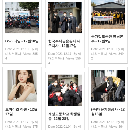
국가철도공단 영남본
GS리테일 - 12월10일
한국주택금융공사 대
부 - 12월9일
구지사 - 12월17일
Date
2021.12.10
By
이
Date
2021.12.09
By
이
대희부목사
Views
385
Date
2021.12.17
By
이
대희부목사
Views
349
4
대희부목사
Views
356
2
4
오마이걸 아린 - 12월
(주)대유기전공사 - 12
17일
계성고등학교 학생일
월18일
동 -12월 28일
Date
2021.12.17
By
이
Date
2021.12.18
By
이
대희부목사
Views
375
Date
2022.01.04
By
이
대희부목사
Views
364