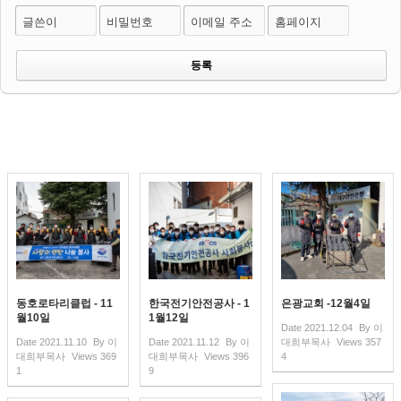
글쓴이
비밀번호
이메일 주소
홈페이지
동호로타리클럽 - 11
한국전기안전공사 - 1
은광교회 -12월4일
월10일
1월12일
Date
2021.12.04
By
이
Date
2021.11.10
By
이
Date
2021.11.12
By
이
대희부목사
Views
357
대희부목사
Views
369
대희부목사
Views
396
4
1
9