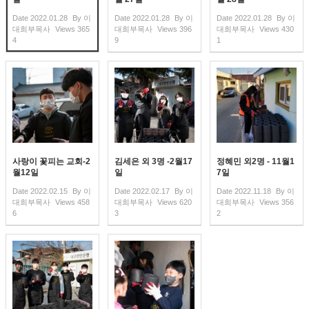
Date
2022.01.28
By
이
Date
2022.01.28
By
이
Date
2022.01.28
By
이
대희부목사
Views
365
대희부목사
Views
396
대희부목사
Views
430
4
9
1
사랑이 꽃피는 교회-2
김세은 외 3명 -2월17
정혜민 외2명 - 11월1
월12일
일
7일
Date
2022.02.15
By
이
Date
2022.02.17
By
이
Date
2022.11.18
By
이
대희부목사
Views
458
대희부목사
Views
620
대희부목사
Views
356
6
3
2