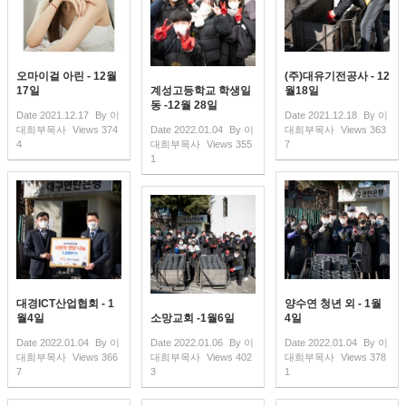
오마이걸 아린 - 12월
(주)대유기전공사 - 12
17일
계성고등학교 학생일
월18일
동 -12월 28일
Date
2021.12.17
By
이
Date
2021.12.18
By
이
대희부목사
Views
374
Date
2022.01.04
By
이
대희부목사
Views
363
4
대희부목사
Views
355
7
1
대경ICT산업협회 - 1
양수연 청년 외 - 1월
월4일
소망교회 -1월6일
4일
Date
2022.01.04
By
이
Date
2022.01.06
By
이
Date
2022.01.04
By
이
대희부목사
Views
366
대희부목사
Views
402
대희부목사
Views
378
7
3
1