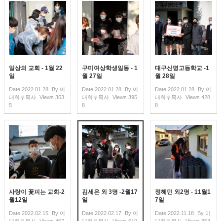
일상의 교회 - 1월 22
구미여상학생일동 - 1
대구신명고등학교 -1
일
월 27일
월 28일
Date
2022.01.28
By
이
Date
2022.01.28
By
이
Date
2022.01.28
By
이
대희부목사
Views
363
대희부목사
Views
395
대희부목사
Views
428
5
8
8
사랑이 꽃피는 교회-2
김세은 외 3명 -2월17
정혜민 외2명 - 11월1
월12일
일
7일
Date
2022.02.15
By
이
Date
2022.02.17
By
이
Date
2022.11.18
By
이
대희부목사
Views
457
대희부목사
Views
619
대희부목사
Views
354