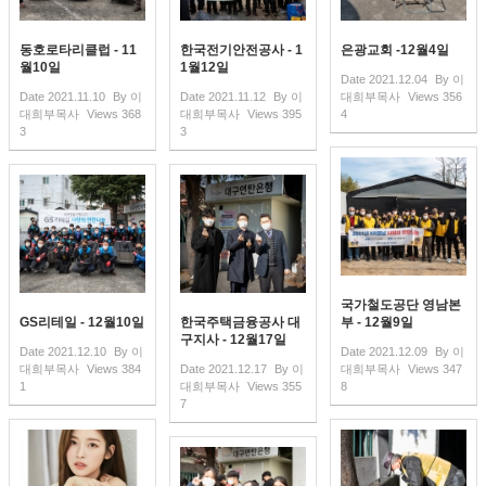
동호로타리클럽 - 11
한국전기안전공사 - 1
은광교회 -12월4일
월10일
1월12일
Date
2021.12.04
By
이
Date
2021.11.10
By
이
Date
2021.11.12
By
이
대희부목사
Views
356
대희부목사
Views
368
대희부목사
Views
395
4
3
3
국가철도공단 영남본
GS리테일 - 12월10일
한국주택금융공사 대
부 - 12월9일
구지사 - 12월17일
Date
2021.12.10
By
이
Date
2021.12.09
By
이
대희부목사
Views
384
Date
2021.12.17
By
이
대희부목사
Views
347
1
대희부목사
Views
355
8
7