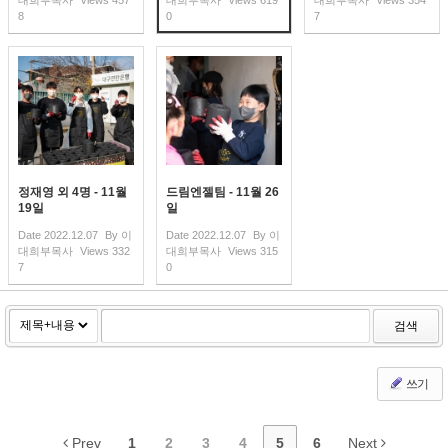
8
0
7
정재영 외 4명 - 11월
드림엔젤팀 - 11월 26
19일
일
Date
2022.12.07
By
이
Date
2022.12.07
By
이
대희부목사
Views
332
대희부목사
Views
315
7
0
검색
쓰기
Prev
1
2
3
4
5
6
Next