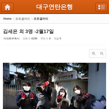
Sketchbook5, 스케치북5
Sketchbook5, 스케치북5
대구연탄은행
Home
포토갤러리
포토갤러리
김세은 외 3명 -2월17일
이대희부목사
조회 수
6190
추천 수
0
댓글
0