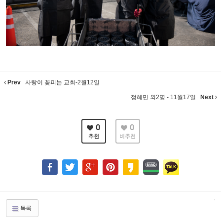
Prev
사랑이 꽃피는 교회-2월12일
정혜민 외2명 - 11월17일
Next
0
0
추천
비추천
목록