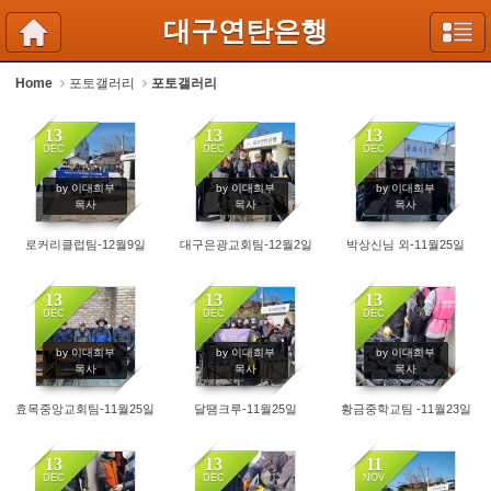
Sketchbook5, 스케치북5
Sketchbook5, 스케치북5
대구연탄은행
Home
포토갤러리
포토갤러리
13
13
13
DEC
DEC
DEC
9373
3716
6092
by 이대희부
by 이대희부
by 이대희부
목사
목사
목사
로커리클럽팀-12월9일
대구은광교회팀-12월2일
박상신님 외-11월25일
13
13
13
DEC
DEC
DEC
3325
2414
2389
by 이대희부
by 이대희부
by 이대희부
목사
목사
목사
효목중앙교회팀-11월25일
달땜크루-11월25일
황금중학교팀 -11월23일
13
13
11
DEC
DEC
NOV