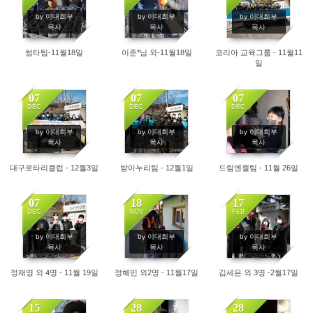
2498
2470
2888
by 이대희부
by 이대희부
by 이대희부
목사
목사
목사
썸타팀-11월18일
이준*님 외-11월18일
코리아 교육그룹 - 11월11
일
07
07
07
DEC
DEC
DEC
4878
3340
3134
by 이대희부
by 이대희부
by 이대희부
목사
목사
목사
대구로타리클럽 - 12월3일
받아누리팀 - 12월1일
드림엔젤팀 - 11월 26일
07
18
17
DEC
NOV
FEB
3315
3537
6176
by 이대희부
by 이대희부
by 이대희부
목사
목사
목사
정재영 외 4명 - 11월 19일
정혜민 외2명 - 11월17일
김세은 외 3명 -2월17일
15
28
28