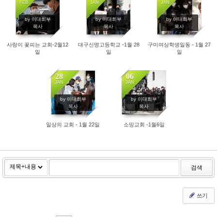
FEB
JAN
JAN
4565
4278
3947
by 이대희부
by 이대희부
by 이대희부
목사
목사
목사
사랑이 꽃피는 교회-2월12
대구신명고등학교 -1월 28
구미여상학생일동 - 1월 27
일
일
일
28
06
JAN
JAN
3625
4007
by 이대희부
by 이대희부
목사
목사
일상의 교회 - 1월 22일
소망교회 -1월6일
검색
쓰기