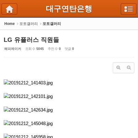
Sketchbook5, 스케치북5
Sketchbook5, 스케치북5
대구연탄은행
Home
포토갤러리
포토갤러리
LG 유플러스 직원들
해피메이커
조회 수
5045
추천 수
0
댓글
0