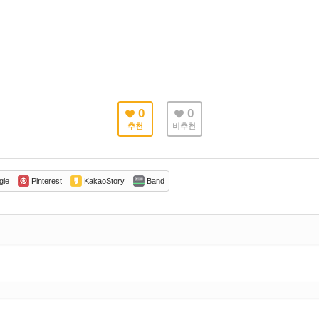
0
0
추천
비추천
gle
Pinterest
KakaoStory
Band