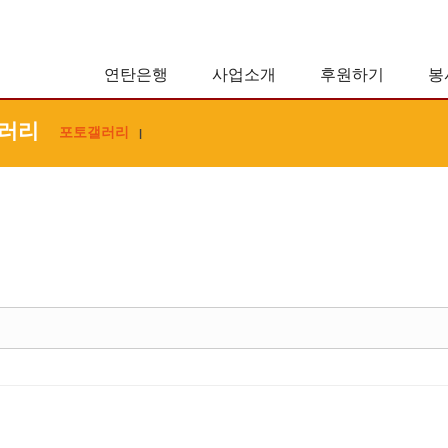
연탄은행
사업소개
후원하기
봉
러리
포토갤러리
|