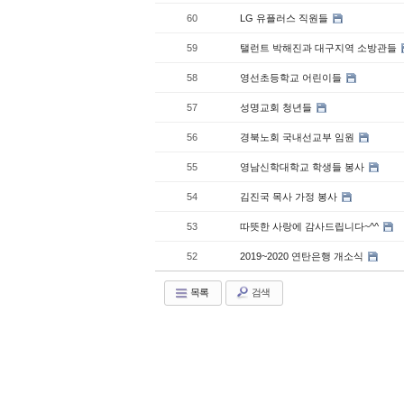
60
LG 유플러스 직원들
59
탤런트 박해진과 대구지역 소방관들
58
영선초등학교 어린이들
57
성명교회 청년들
56
경북노회 국내선교부 임원
55
영남신학대학교 학생들 봉사
54
김진국 목사 가정 봉사
53
따뜻한 사랑에 감사드립니다~^^
52
2019~2020 연탄은행 개소식
목록
검색