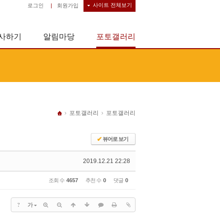
사이트 전체보기
로그인
|
회원가입
사하기
알림마당
포토갤러리
포토갤러리
포토갤러리
✔
뷰어로 보기
2019.12.21 22:28
조회 수
4657
추천 수
0
댓글
0
?
가