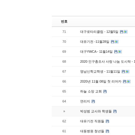
번호
71
대구로타리클럽 - 12월5일
70
대유기전 -11월28일
69
대구YWCA - 11월14일
68
2020 인구총조사 사랑 나눔 도시락 - 
67
영남신학교학생 - 11월11일
66
2020년 11월 08일 첫 리어카
65
하늘 소망 교회
64
연리지
»
박성범 교사와 학생들
62
대유기전 직원들
61
대동병원 청년들