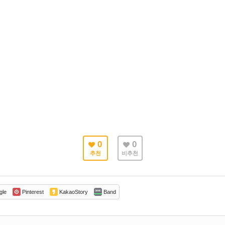
0
0
추천
비추천
gle
Pinterest
KakaoStory
Band