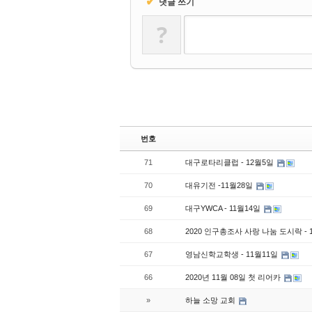
✔
댓글 쓰기
?
번호
71
대구로타리클럽 - 12월5일
70
대유기전 -11월28일
69
대구YWCA - 11월14일
68
2020 인구총조사 사랑 나눔 도시락 - 
67
영남신학교학생 - 11월11일
66
2020년 11월 08일 첫 리어카
»
하늘 소망 교회