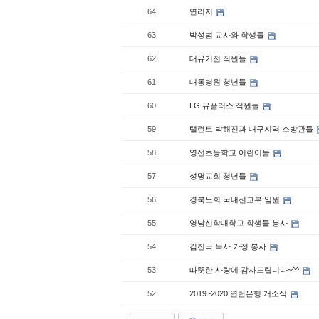
64
연리지
63
박성범 교사와 학생들
62
대유기전 직원들
61
대동병원 청년들
60
LG 유플러스 직원들
59
탤런트 박해진과 대구지역 소방관들
58
영선초등학교 어린이들
57
성명교회 청년들
56
경북노회 국내선교부 임원
55
영남신학대학교 학생들 봉사
54
김진국 목사 가정 봉사
53
따뜻한 사랑에 감사드립니다~^^
52
2019~2020 연탄은행 개소식