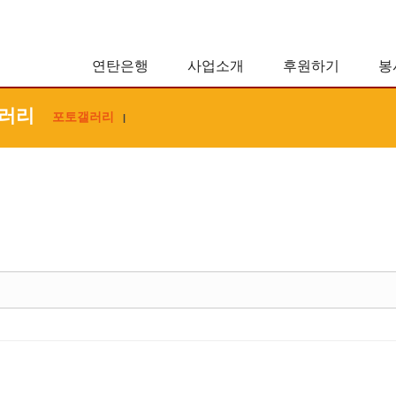
연탄은행
사업소개
후원하기
봉
러리
포토갤러리
|