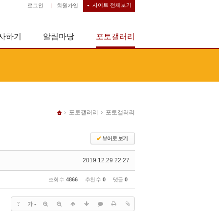
사이트 전체보기
로그인
|
회원가입
사하기
알림마당
포토갤러리
포토갤러리
포토갤러리
✔
뷰어로 보기
2019.12.29 22:27
조회 수
4866
추천 수
0
댓글
0
?
가