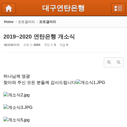
Sketchbook5, 스케치북5
Sketchbook5, 스케치북5
대구연탄은행
Home
포토갤러리
포토갤러리
2019~2020 연탄은행 개소식
해피메이커
조회 수
4584
추천 수
0
댓글
0
하나님께 영광
찾아와 주신 모든 분들께 감사드립니다