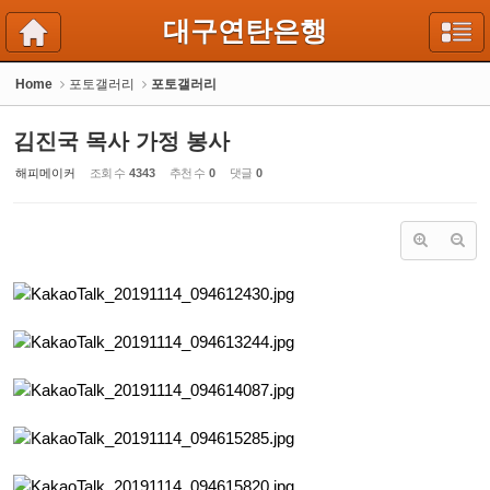
Sketchbook5, 스케치북5
Sketchbook5, 스케치북5
대구연탄은행
Home
포토갤러리
포토갤러리
김진국 목사 가정 봉사
해피메이커
조회 수
4343
추천 수
0
댓글
0