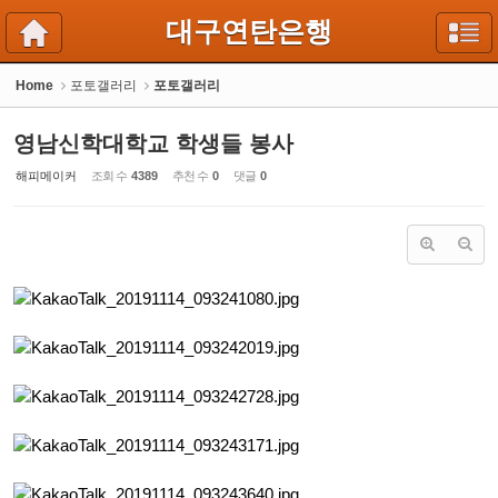
Sketchbook5, 스케치북5
Sketchbook5, 스케치북5
대구연탄은행
Home
포토갤러리
포토갤러리
영남신학대학교 학생들 봉사
해피메이커
조회 수
4389
추천 수
0
댓글
0