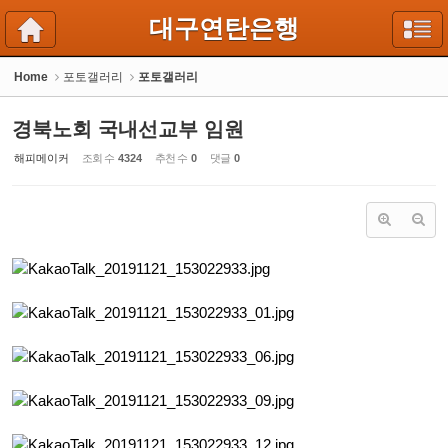
Sketchbook5, 스케치북5
Sketchbook5, 스케치북5
대구연탄은행
Home
포토갤러리
포토갤러리
경북노회 국내선교부 임원
해피메이커
조회 수
4324
추천 수
0
댓글
0