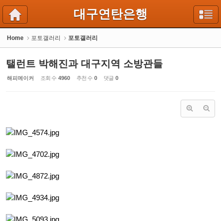
Sketchbook5, 스케치북5
Sketchbook5, 스케치북5
대구연탄은행
Home
포토갤러리
포토갤러리
탤런트 박해진과 대구지역 소방관들
해피메이커
조회 수
4960
추천 수
0
댓글
0