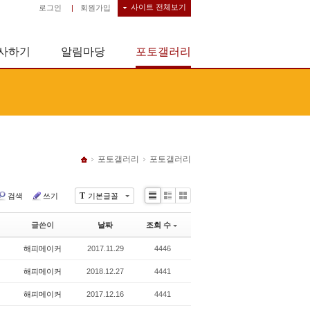
사이트 전체보기
로그인
|
회원가입
사하기
알림마당
포토갤러리
포토갤러리
포토갤러리
T
검색
쓰기
기본글꼴
Li
Zi
G
st
n
al
글쓴이
날짜
조회 수
e
le
r
해피메이커
2017.11.29
4446
y
해피메이커
2018.12.27
4441
해피메이커
2017.12.16
4441