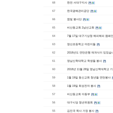
68
한전 서대구지사
67
한국광해관리공단
66
참빛 봉사단
65
비산동교회 2남선교회
64
7월 17일 대구기상청 해피해피 캠페인
63
영선초등학교 어린이들
62
2018년도 연탄은행 재개식이 있었습
61
영남신학대학교 학생들 봉사
60
2018년 11월 28일 영남신학대학교
59
1월 19일 동신교회 청년들 연탄봉사
58
1월 19일 희성전자 봉사
57
비산동교회 아동부
56
대구시당 청년위원회
55
김진국 목사 가정 봉사