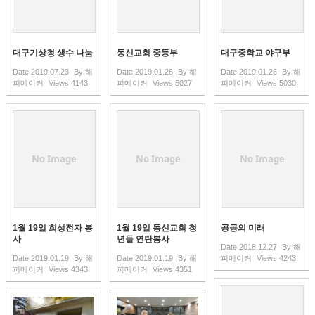
대구기상청 생수 나눔
동신교회 중등부
대구중학교 야구부
Date
2019.07.23
By
해
Date
2019.01.26
By
해
Date
2019.01.26
By
해
피메이커
Views
4143
피메이커
Views
5027
피메이커
Views
5030
No Image
No Image
No Image
1월 19일 희성전자 봉
1월 19일 동신교회 청
공공의 미래
사
년들 연탄봉사
Date
2018.12.27
By
해
Date
2019.01.19
By
해
Date
2019.01.19
By
해
피메이커
Views
4243
피메이커
Views
4343
피메이커
Views
4351