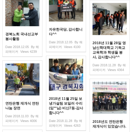
자유한국당, 감사합니
경북노회 국내선교부
다^^
봉사활동
Date
2018.12.05
By
해
2018년 11월 28일 영
Date
2018.12.05
By
해
피메이커
Views
4100
남신학대학교 기독교
피메이커
Views
4239
교육학과 학생들 봉
사, 감사합니다^^
Date
2018.11.28
By
해
피메이커
Views
4364
2018년 11월 25일 보
연탄은행 재개식 연탄
냉가설팀 보일러 수리
나눔 장면
(임**님) 비산7동-감사
합니다^^
Date
2018.11.03
By
해
피메이커
Views
4006
Date
2018.11.28
By
해
2018년도 연탄은행
피메이커
Views
4263
재개식이 있었습니다.