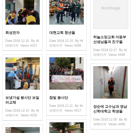
No Image
희성전자
대현교회 청년들
하늘소망교회 아동부
Date
2018.12.15
By
해
Date
2018.12.15
By
해
선생님들과 친구들
피메이커
Views
4327
피메이커
Views
4289
Date
2018.12.27
By
해
피메이커
Views
4448
보냉가설 봉사단 보일
참빛 봉사단
러교체
Date
2018.12.11
By
해
장순애 교수님과 영남
Date
2018.12.15
By
해
피메이커
Views
4417
신학대학교 학생들
피메이커
Views
4326
Date
2018.12.05
By
해
피메이커
Views
4449