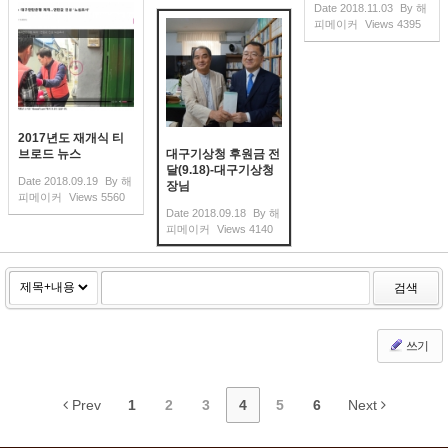
Date
2018.11.03
By
해
피메이커
Views
4395
2017년도 재개식 티
브로드 뉴스
대구기상청 후원금 전
달(9.18)-대구기상청
Date
2018.09.19
By
해
장님
피메이커
Views
5560
Date
2018.09.18
By
해
피메이커
Views
4140
검색
쓰기
Prev
1
2
3
4
5
6
Next