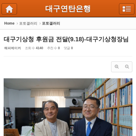
Sketchbook5, 스케치북5
Sketchbook5, 스케치북5
대구연탄은행
Home
포토갤러리
포토갤러리
대구기상청 후원금 전달(9.18)-대구기상청장님
해피메이커
조회 수
4140
추천 수
0
댓글
0