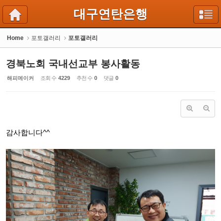
Sketchbook5, 스케치북5
Sketchbook5, 스케치북5
대구연탄은행
Home
포토갤러리
포토갤러리
경북노회 국내선교부 봉사활동
해피메이커
조회 수
4229
추천 수
0
댓글
0
감사합니다^^