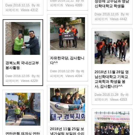
Date
2018.12.11
By
해
장순애 교수님과 영남
Date
2018.12.15
By
해
피메이커
Views
4399
신학대학교 학생들
피메이커
Views
4312
Date
2018.12.05
By
해
피메이커
Views
4442
자유한국당, 감사합니
경북노회 국내선교부
다^^
봉사활동
Date
2018.12.05
By
해
2018년 11월 28일 영
Date
2018.12.05
By
해
피메이커
Views
4094
남신학대학교 기독교
피메이커
Views
4229
교육학과 학생들 봉
사, 감사합니다^^
Date
2018.11.28
By
해
피메이커
Views
4353
2018년 11월 25일 보
연탄은행 재개식 연탄
냉가설팀 보일러 수리