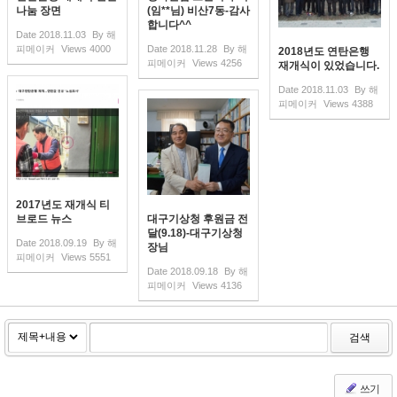
나눔 장면
(임**님) 비산7동-감사
합니다^^
Date
2018.11.03
By
해
피메이커
Views
4000
Date
2018.11.28
By
해
2018년도 연탄은행
피메이커
Views
4256
재개식이 있었습니다.
Date
2018.11.03
By
해
피메이커
Views
4388
2017년도 재개식 티
브로드 뉴스
대구기상청 후원금 전
달(9.18)-대구기상청
Date
2018.09.19
By
해
장님
피메이커
Views
5551
Date
2018.09.18
By
해
피메이커
Views
4136
검색
쓰기