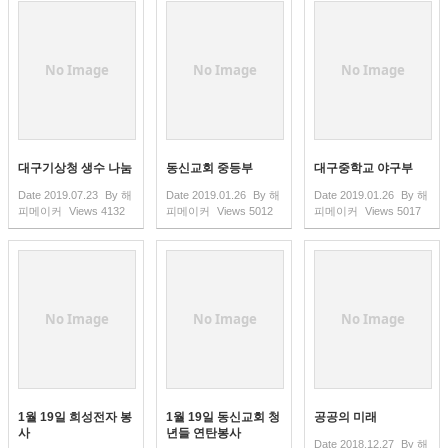
No Image
No Image
No Image
대구기상청 생수 나눔
동신교회 중등부
대구중학교 야구부
Date
2019.07.23
By
해
Date
2019.01.26
By
해
Date
2019.01.26
By
해
피메이커
Views
4132
피메이커
Views
5012
피메이커
Views
5017
No Image
No Image
No Image
1월 19일 희성전자 봉
1월 19일 동신교회 청
공공의 미래
사
년들 연탄봉사
Date
2018.12.27
By
해