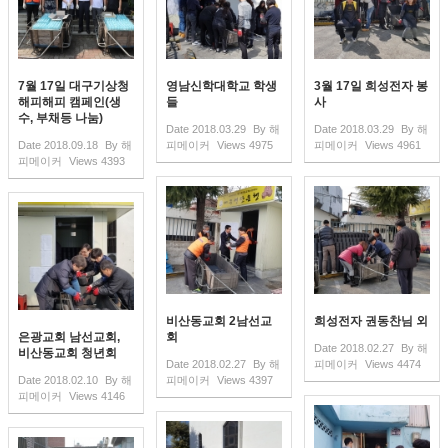
7월 17일 대구기상청
영남신학대학교 학생
3월 17일 희성전자 봉
해피해피 캠페인(생
들
사
수, 부채등 나눔)
Date
2018.03.29
By
해
Date
2018.03.29
By
해
Date
2018.09.18
By
해
피메이커
Views
4975
피메이커
Views
4961
피메이커
Views
4393
비산동교회 2남선교
희성전자 권동찬님 외
은광교회 남선교회,
회
Date
2018.02.27
By
해
비산동교회 청년회
Date
2018.02.27
By
해
피메이커
Views
4474
Date
2018.02.10
By
해
피메이커
Views
4397
피메이커
Views
4146