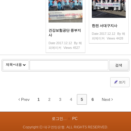
한전 서대구지사
건강보험공단 중부지
Date
2017.12.12
By
해
사
피메이커
Views
4428
Date
2017.12.12
By
해
피메이커
Views
4527
검색
쓰기
Prev
1
2
3
4
5
6
Next
로그인...
PC
Copyright ⓒ 대구연탄은행. ALL RIGHTS RESERVED.