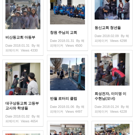
동신교회 청년들
창원 주님의 교회
Date
2018.02.09
By
해
비산동교회 아동부
Date
2018.01.31
By
해
피메이커
Views
4298
Date
2018.01.31
By
해
피메이커
Views
4500
피메이커
Views
4330
희성전자, 이미영 이
반월 로터리 클럽
수현님(모녀)
대구상동교회 고등부
Date
2018.01.06
By
해
Date
2018.01.24
By
해
교사와 학생들
피메이커
Views
4497
피메이커
Views
4228
Date
2018.01.02
By
해
피메이커
Views
4654