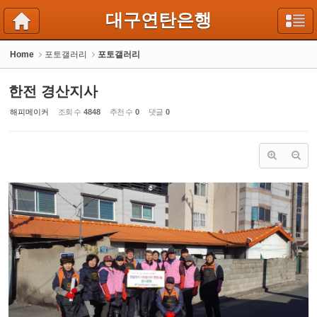
Sketchbook5, 스케치북5
Sketchbook5, 스케치북5
대구연탄은행
Home
포토갤러리
포토갤러리
한전 경산지사
해피메이커
조회 수
4848
추천 수
0
댓글
0