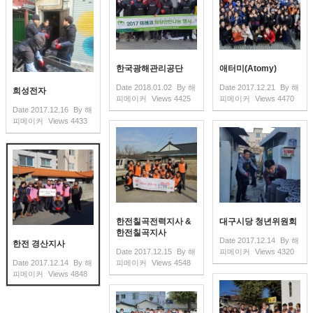
한국광해관리공단
애터미(Atomy)
Date
2018.01.02
By
해
Date
2017.12.21
By
해
희성전자
피메이커
Views
4425
피메이커
Views
4470
Date
2017.12.16
By
해
피메이커
Views
4433
한전칠곡전력지사 &
대구시당 청년위원회
한전칠곡지사
Date
2017.12.14
By
해
한전 경산지사
Date
2017.12.15
By
해
피메이커
Views
4320
Date
2017.12.14
By
해
피메이커
Views
4548
피메이커
Views
4848