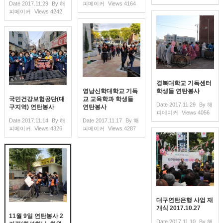
Date
2017.11.29
By
해
피메이커
Views
4164
피메이커
Views
4242
경북대학교 기독센터
영남신학대학교 기독
학생들 연탄봉사
국민건강보험공단(대
교 교육학과 학생들
Date
2017.11.29
By
해
구지역) 연탄봉사
연탄봉사
피메이커
Views
4056
Date
2017.11.14
By
해
Date
2017.11.17
By
해
피메이커
Views
4326
피메이커
Views
4287
대구연탄은행 사업 재
개식 2017.10.27
11월 9일 연탄봉사 2
Date
2017.11.10
By
해