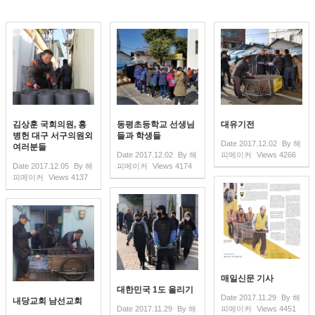
김상훈 국회의원, 홍
동평초등학교 선생님
대유기전
병헌 대구 서구의원외
들과 학생들
Date
2017.12.02
By
해
여러분들
Date
2017.12.02
By
해
피메이커
Views
4266
Date
2017.12.05
By
해
피메이커
Views
4174
피메이커
Views
4137
매일신문 기사
대한민국 1도 올리기
Date
2017.11.29
By
해
내당교회 남선교회
Date
2017.11.29
By
해
피메이커
Views
4451