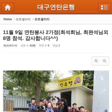
Sketchbook5, 스케치북5
Sketchbook5, 스케치북5
대구연탄은행
Home
포토갤러리
포토갤러리
11월 9일 연탄봉사 2가정(최석희님, 최완석님외
8명 참석. 감사합니다^^)
해피메이커
조회 수
4196
추천 수
0
댓글
1