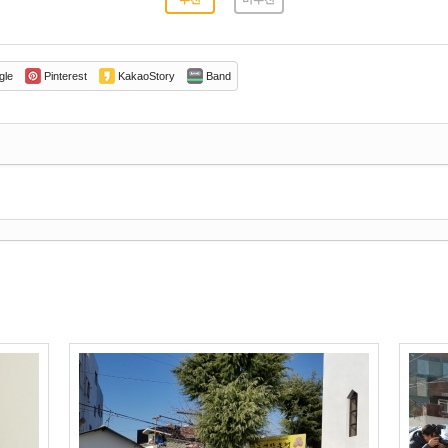
gle
Pinterest
KakaoStory
Band