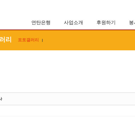
연탄은행
사업소개
후원하기
봉
러리
포토갤러리
|
사