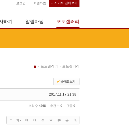
사이트 전체보기
로그인
|
회원가입
사하기
알림마당
포토갤러리
포토갤러리
포토갤러리
✔
뷰어로 보기
2017.11.17 21:38
조회 수
4268
추천 수
0
댓글
0
?
가