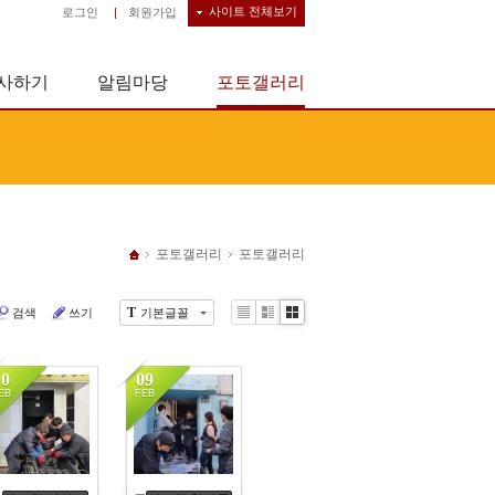
사이트 전체보기
로그인
|
회원가입
사하기
알림마당
포토갤러리
포토갤러리
포토갤러리
T
검색
쓰기
기본글꼴
Li
Zi
G
st
n
al
e
le
10
09
r
EB
FEB
y
4148
4302