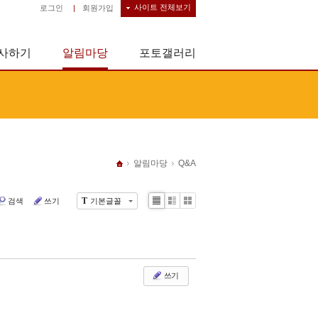
사이트 전체보기
로그인
|
회원가입
사하기
알림마당
포토갤러리
알림마당
Q&A
T
검색
쓰기
기본글꼴
Li
Zi
G
st
n
al
e
le
r
y
쓰기