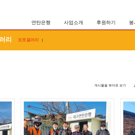
연탄은행
사업소개
후원하기
봉
러리
포토갤러리
|
게시물을 뷰어로 보기