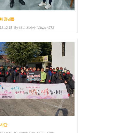
회 청년들
18.12.15
By
해피메이커
Views
4272
봉사단