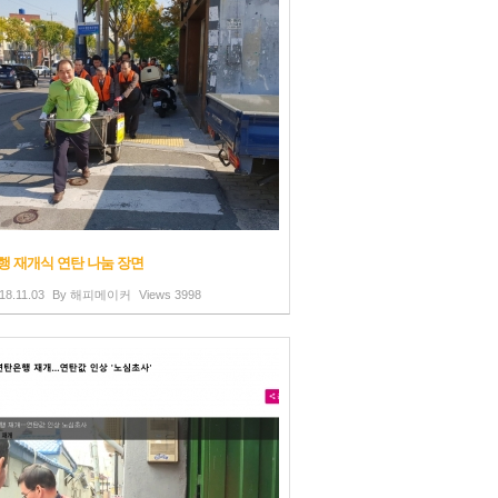
행 재개식 연탄 나눔 장면
18.11.03
By
해피메이커
Views
3998