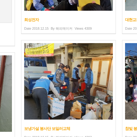
희성전자
대현교
Date
2018.12.15
By
해피메이커
Views
4309
Date
20
보냉가설 봉사단 보일러교체
참빛 