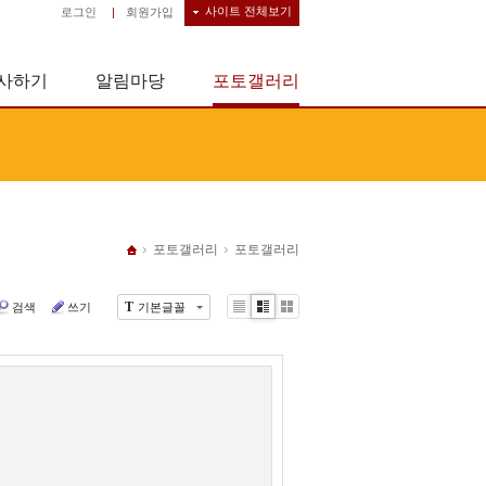
사이트 전체보기
로그인
|
회원가입
사하기
알림마당
포토갤러리
포토갤러리
포토갤러리
T
검색
쓰기
기본글꼴
Li
Zi
G
st
n
al
e
le
r
y