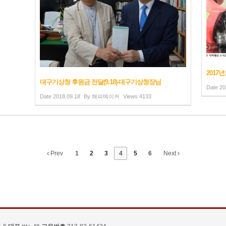
2017
대구기상청 후원금 전달(9.18)-대구기상청장님
Date
20
Date
2018.09.18
By
해피메이커
Views
4133
Prev
1
2
3
4
5
6
Next