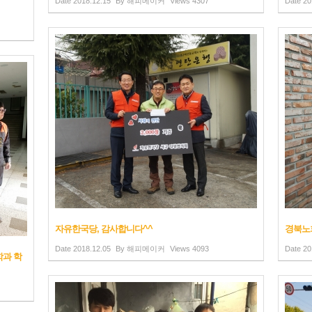
Date
2018.12.15
By
해피메이커
Views
4307
Date
20
자유한국당, 감사합니다^^
경북노
Date
2018.12.05
By
해피메이커
Views
4093
Date
20
학과 학