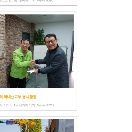
18.12.11
By
해피메이커
Views
4396
회 국내선교부 봉사활동
18.12.05
By
해피메이커
Views
4223