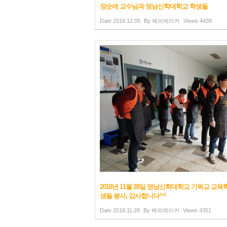
장순애 교수님과 영남신학대학교 학생들
Date
2018.12.05
By
해피메이커
Views
4439
2018년 11월 28일 영남신학대학교 기독교 교육
생들 봉사, 감사합니다^^
Date
2018.11.28
By
해피메이커
Views
4351