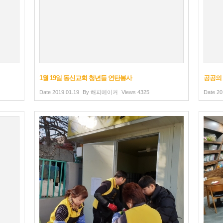
1월 19일 동신교회 청년들 연탄봉사
공공의
Date
2019.01.19
By
해피메이커
Views
4325
Date
20