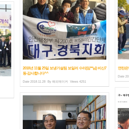
2018년 11월 25일 보냉가설팀 보일러 수리(임**님) 비산7
연탄은
동-감사합니다^^
Date
20
Date
2018.11.28
By
해피메이커
Views
4251