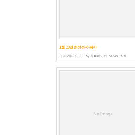
1월 19일 희성전자 봉사
Date
2019.01.19
By
해피메이커
Views
4326
No Image