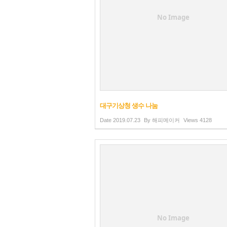
No Image
대구기상청 생수 나눔
Date
2019.07.23
By
해피메이커
Views
4128
No Image