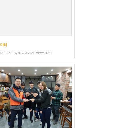
 미래
18.12.27
By
해피메이커
Views
4231