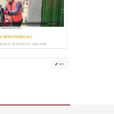
년도 재개식 티브로드 뉴스
18.09.19
By
해피메이커
Views
5548
쓰기