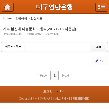
Sketchbook5, 스케치북5
Sketchbook5, 스케치북5
대구연탄은행
Home
알림마당
영상자료
기부 불신에 나눔문화도 한파(20171218-서은진)
Date
2018.01.02
By
해피메이커
Views
4003
검색
쓰기
Prev
1
Next
로그인...
PC
Copyright ⓒ 대구연탄은행. ALL RIGHTS RESERVED.