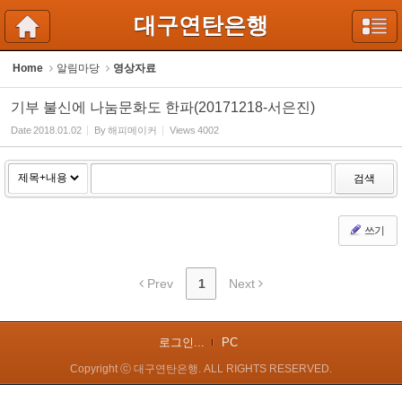
Sketchbook5, 스케치북5
Sketchbook5, 스케치북5
대구연탄은행
Home
알림마당
영상자료
기부 불신에 나눔문화도 한파(20171218-서은진)
Date
2018.01.02
By
해피메이커
Views
4002
검색
쓰기
Prev
1
Next
로그인...
PC
Copyright ⓒ 대구연탄은행. ALL RIGHTS RESERVED.